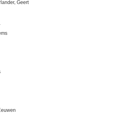
lander, Geert
r
lems
s
 Eeuwen