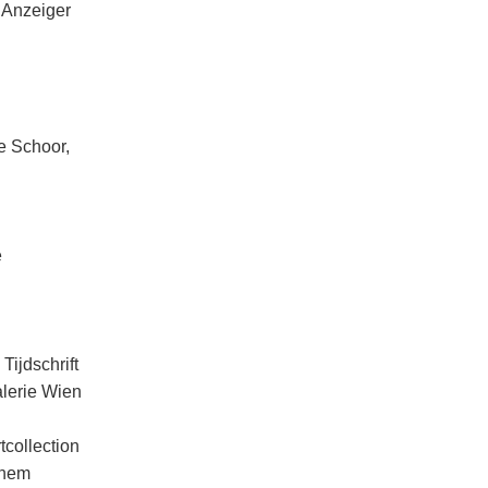
 Anzeiger
e Schoor,
e
Tijdschrift
lerie Wien
collection
nhem