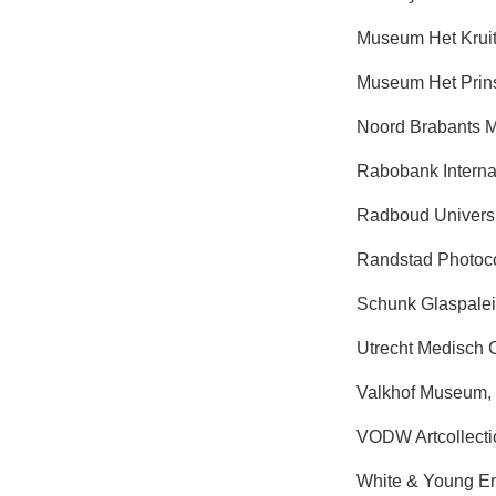
Museum Het Kruit
Museum Het Prins
Noord Brabants M
Rabobank Internat
Radboud Universi
Randstad Photoco
Schunk Glaspalei
Utrecht Medisch C
Valkhof Museum, 
VODW Artcollecti
White & Young En