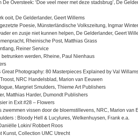
n De Oversteek: ‘Doe veel meer met deze stadsbrug’, De Gelder
k ooit, De Gelderlander, Geert Willems
gezetzte Poesie, Münsterländische Volkszeitung, Ingmar Winte
vader en zusje niet kunnen helpen, De Gelderlander, Geert Wil
menpracht, Rheinische Post, Matthias Grass
ntlang, Reiner Service
betrunken werden, Rheine, Paul Nienhaus
ers
Great Photography: 80 Masterpieces Explained by Val Willam
 Troost, NRC Handelsblad, Marion van Eeuwen
logue, Margriet Smulders, Thieme Art Publishers
r, Matthias Harder, Dumondt Publishers
ier in Exit #28 – Flowers
s zwemmen vissen door de bloemstillevens, NRC, Marion van
lders : Bloody Hell & Lucylures, Welkenhuysen, Frank e.a.
Daniëlle Lokin/ Robbert Roos
 Kunst, Collection UMC Utrecht