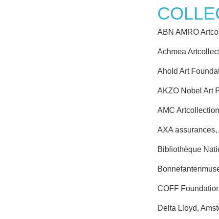
COLLE
ABN AMRO Artcoll
Achmea Artcollect
Ahold Art Founda
AKZO Nobel Art F
AMC Artcollectio
AXA assurances,
Bibliothèque Nati
Bonnefantenmuseu
COFF Foundation
Delta Lloyd, Ams