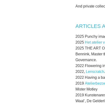
And private collec
ARTICLES 
2025 Punchy ima
2025
Het atelier
2025 THE ART OF
Bennink, Master t
Governance.
2022 Flowering i
2022,
Lenscratch
2022 Having a ball
2019
Atelierbezo
Mister Motley
2019 Kunstenares
Waal’, De Gelderl