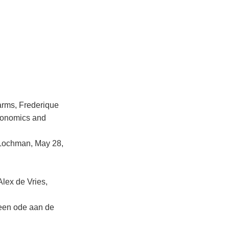
ms, Frederique
Economics and
 Lochman, May 28,
Alex de Vries,
‘een ode aan de