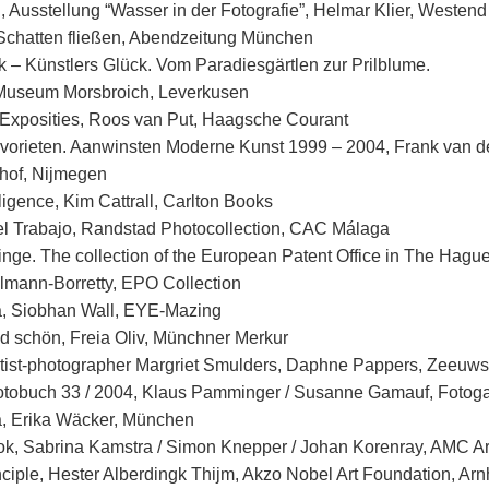
Ausstellung “Wasser in der Fotografie”, Helmar Klier, Westend
Schatten fließen, Abendzeitung München
 – Künstlers Glück. Vom Paradiesgärtlen zur Prilblume.
Museum Morsbroich, Leverkusen
 Exposities, Roos van Put, Haagsche Courant
orieten. Aanwinsten Moderne Kunst 1999 – 2004, Frank van d
hof, Nijmegen
ligence, Kim Cattrall, Carlton Books
el Trabajo, Randstad Photocollection, CAC Málaga
inge. The collection of the European Patent Office in The Hagu
lmann-Borretty, EPO Collection
, Siobhan Wall, EYE-Mazing
d schön, Freia Oliv, Münchner Merkur
artist-photographer Margriet Smulders, Daphne Pappers, Zeeuws 
Fotobuch 33 / 2004, Klaus Pamminger / Susanne Gamauf, Fotoga
, Erika Wäcker, München
k, Sabrina Kamstra / Simon Knepper / Johan Korenray, AMC Art
nciple, Hester Alberdingk Thijm, Akzo Nobel Art Foundation, Ar