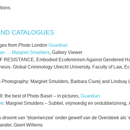
tions.
AND CATALOGUES
ges from Photo London
Guardian
 van … Margriet Smulders
, Gallery Viewer
 RESISTANCE, Embodied Ecofeminism Against Gendered Har
hesis- Global Criminology Utrecht University, Faculty of Law, 
n Photography: Margriet Smulders, Barbara Ciurej and Lindsay
.
: the best of Photo Basel – in pictures,
Guardian
ek
: Margriet Smulders – Subtiel, vrijmoedig en ondubbelzinnig, 
 droomt van ‘bloemenzee’ onder gewelf van de Oversteek als 
ander, Geert Willems