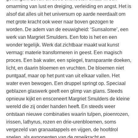
omarming van lust en dreiging, verleiding en angst. Het is
alsof dat alles uit het universum op aarde neerdaalt om
met grote kracht ook weer naar boven gezogen te
worden. De adem van de eeuwigheid: ‘Sunsalome’, een
werk van Margriet Smulders. Een foto is het en een
wonder tegelijk. Werk dat zichtbaar maakt wat kunst
vermag: materie transformeren in geest. Een magisch
proces. Een bak water, een spiegel, transparante doeken,
licht, en daarin bloemen en vruchten. De bloemen niet
puntgaaf, maar op het punt van uit elkaar vallen. Het
water even bewogen. Een druppel springt op. Speciaal
geblazen glaswerk geeft een glimp van glans. Steeds
opnieuw kijkt en ensceneert Margriet Smulders de kleine
wereld die zij onder handen heeft. En steeds weer
ontstaan nieuwe combinaties waarin tulpen, pioenrozen,
irissen, lathyrus, rozen en drie-urenbloemen, soms
vergezeld van granaatappels en vijgen, de hoofdrol
spelen, als exponenten van de groeikracht en