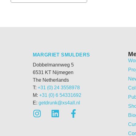
M
MARGRIET SMULDERS
Wo
Dobbelmannweg 5
Pro
6531 KT Nijmegen
Ne
The Netherlands
T:
+31 (0) 24 3558978
Col
M:
+31 (0) 6 54331692
Pub
E:
getdrunk@xs4all.nl
Sh
Bio
Cur
Con