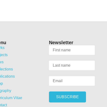
enu
Newsletter
rks
jects
ws
lections
lications
op
graphy
riculum Vitae
tact