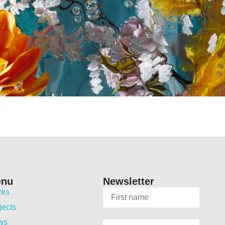
enu
Newsletter
rks
jects
ws