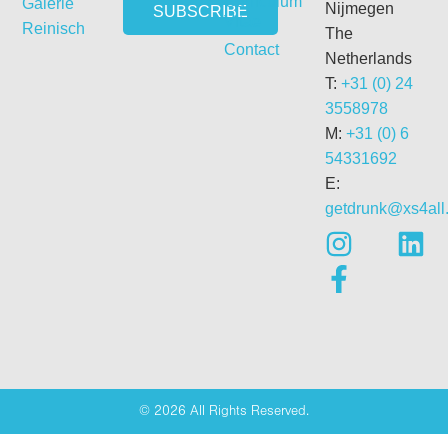
Curriculum
Galerie
Nijmegen
Vitae
Reinisch
The
Contact
Netherlands
T:
+31 (0) 24
3558978
M:
+31 (0) 6
54331692
E:
getdrunk@xs4all.
© 2026 All Rights Reserved.