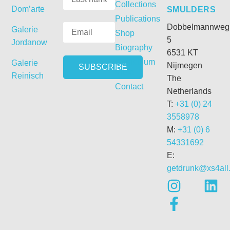
Collections
Dom’arte
SMULDERS
Publications
Dobbelmannweg
Galerie
Shop
5
Jordanow
Biography
6531 KT
Curriculum
Galerie
Nijmegen
Vitae
Reinisch
The
Contact
Netherlands
T:
+31 (0) 24
3558978
M:
+31 (0) 6
54331692
E:
getdrunk@xs4all.