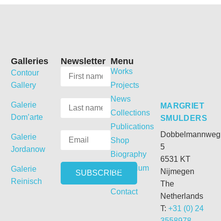
Galleries
Newsletter
Menu
Works
Contour
Gallery
Projects
News
Galerie
MARGRIET
Collections
Dom’arte
SMULDERS
Publications
Dobbelmannweg
Galerie
Shop
5
Jordanow
Biography
6531 KT
Curriculum
Galerie
Nijmegen
Vitae
Reinisch
The
Contact
Netherlands
T:
+31 (0) 24
3558978