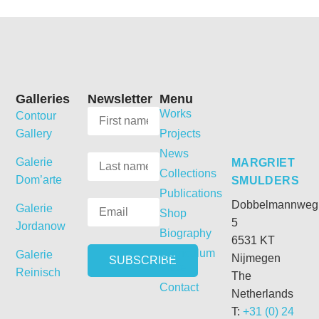
Galleries
Newsletter
Menu
Works
Contour
Gallery
Projects
News
Galerie
MARGRIET
Collections
Dom’arte
SMULDERS
Publications
Dobbelmannweg
Galerie
Shop
5
Jordanow
Biography
6531 KT
Curriculum
Galerie
Nijmegen
Vitae
Reinisch
The
Contact
Netherlands
T:
+31 (0) 24