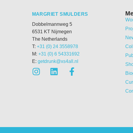
M
MARGRIET SMULDERS
Wo
Dobbelmannweg 5
Pro
6531 KT Nijmegen
Ne
The Netherlands
T:
+31 (0) 24 3558978
Col
M:
+31 (0) 6 54331692
Pub
E:
getdrunk@xs4all.nl
Sh
Bio
Cur
Con