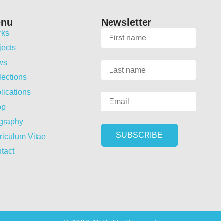
enu
Newsletter
rks
jects
ws
lections
lications
op
graphy
riculum Vitae
tact