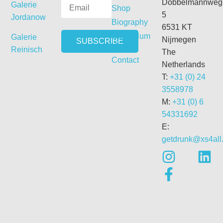
Dobbelmannweg
Galerie
Shop
5
Jordanow
Biography
6531 KT
Curriculum
Galerie
Nijmegen
Vitae
Reinisch
The
Contact
Netherlands
T:
+31 (0) 24
3558978
M:
+31 (0) 6
54331692
E:
getdrunk@xs4all.