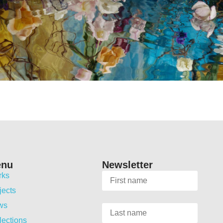
enu
Newsletter
rks
jects
ws
lections